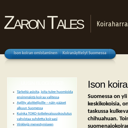
Zaron Tales
Koiraharra
Ison koiran omistaminen
Koiranäyttelyt Suomessa
Ison koir
UUSIN BLOGIVIESTI
Tärkeitä asioita, joita tulee huomioida
Suomessa on yli 
ensimmäistä koiraa valitessa
keskikokoisia, o
Agility aloittelijoille – näin pääset
alkuun Suomessa
taskussa kulkev
Kuinka TOKO-tottelevaisuuskoulutus
chihuahuan. Toi
vahvistaa suhdetta koiraasi
Vinkkejä menestymiseen
suomenajokoiran.