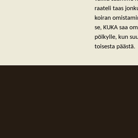
raateli taas jonk
koiran omistami
se, KUKA saa omi
pölkylle, kun su
toisesta päästä.