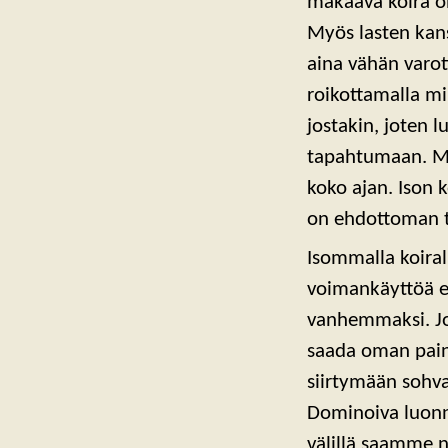
makaava koira o
Myös lasten kans
aina vähän varot
roikottamalla mil
jostakin, joten 
tapahtumaan. MUT
koko ajan. Ison 
on ehdottoman t
Isommalla koiral
voimankäyttöä ei
vanhemmaksi. Jos
saada oman pain
siirtymään sohval
Dominoiva luonne
välillä saamme n