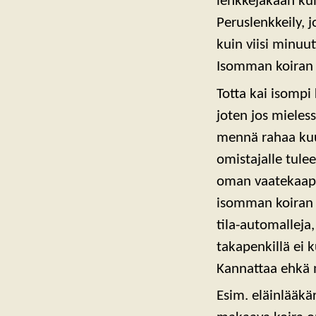
lenkkejäkään ku
Peruslenkkeily,
kuin viisi minuut
Isomman koiran 
Totta kai isomp
joten jos mieles
mennä rahaa kuu
omistajalle tulee
oman vaatekaapi
isomman koiran 
tila-automalleja
takapenkillä ei 
Kannattaa ehkä m
Esim. eläinlääkä