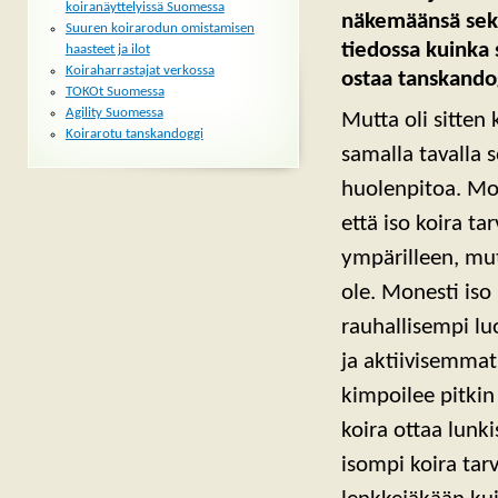
koiranäyttelyissä Suomessa
näkemäänsä sekar
Suuren koirarodun omistamisen
tiedossa kuinka 
haasteet ja ilot
Koiraharrastajat verkossa
ostaa tanskando
TOKOt Suomessa
Agility Suomessa
Mutta oli sitten 
Koirarotu tanskandoggi
samalla tavalla s
huolenpitoa. Mon
että iso koira t
ympärilleen, mut
ole. Monesti iso 
rauhallisempi l
ja aktiivisemmat 
kimpoilee pitkin
koira ottaa lunki
isompi koira tar